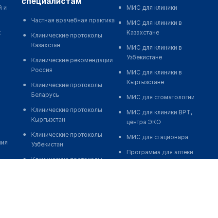
специалистам
й и
МИС для клиники
Частная врачебная практика
МИС для клиники в
к
Казахстане
Клинические протоколы
Казахстан
МИС для клиники в
Узбекистане
Клинические рекомендации
Россия
МИС для клиники в
Кыргызстане
Клинические протоколы
Беларусь
МИС для стоматологии
Клинические протоколы
МИС для клиники ВРТ,
Кыргызстан
центра ЭКО
Клинические протоколы
МИС для стационара
ния
Узбекистан
Программа для аптеки
Клинические протоколы
Автоматизация блока
диагностики и лечения
питания
Обзоры мировой
Реклама и продвижение
медицинской периодики
клиник
Заболевания: обзорные
Разработка сайта клиники