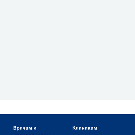
врачам и
клиникам