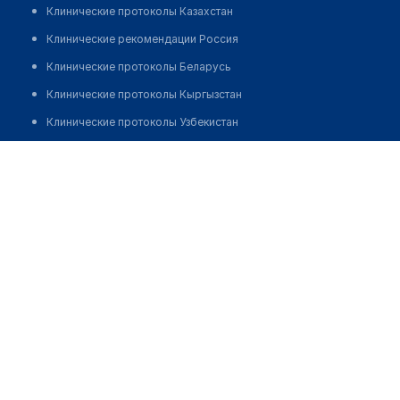
Клинические протоколы Казахстан
Клинические рекомендации Россия
Клинические протоколы Беларусь
Клинические протоколы Кыргызстан
Клинические протоколы Узбекистан
Клинические протоколы диагностики и лечения
Центр вакцинации "MEDEK PLUS"
Обзоры мировой медицинской периодики
Позвонить
Заболевания: обзорные статьи
Новости здравоохранения
Медикаменты
Лабораторные показатели
Медицинские термины
Мобильные приложения
клиникам
МИС для клиники