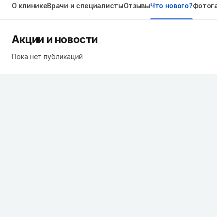
О клинике
Врачи и специалисты
Отзывы
Что нового?
Фотог
Акции и новости
Пока нет публикаций