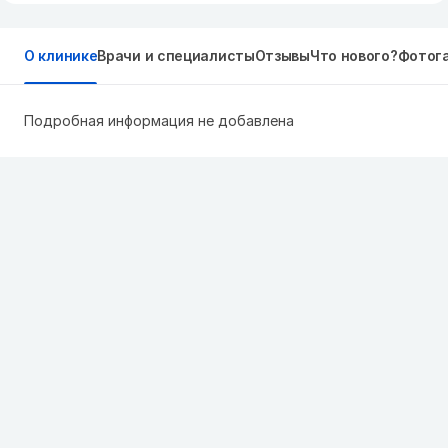
О клинике
Врачи и специалисты
Отзывы
Что нового?
Фотог
Подробная информация не добавлена