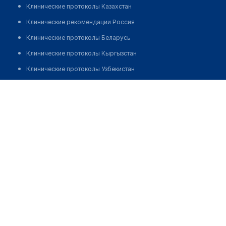
Клинические протоколы Казахстан
Клинические рекомендации Россия
Клинические протоколы Беларусь
Клинические протоколы Кыргызстан
Клинические протоколы Узбекистан
Клинические протоколы диагностики и лечения
Каракиянская центральная районная больница с. Курык
Обзоры мировой медицинской периодики
Позвонить
Заболевания: обзорные статьи
Новости здравоохранения
Медикаменты
Лабораторные показатели
Медицинские термины
Мобильные приложения
клиникам
МИС для клиники