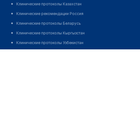
Клинические протоколы Казахстан
Клинические рекомендации Россия
Клинические протоколы Беларусь
Клинические протоколы Кыргызстан
Клинические протоколы Узбекистан
Клинические протоколы диагностики и лечения
Стоматология на Серикбаева 1
Обзоры мировой медицинской периодики
Позвонить
Заболевания: обзорные статьи
Новости здравоохранения
Медикаменты
Лабораторные показатели
Медицинские термины
Мобильные приложения
клиникам
МИС для клиники