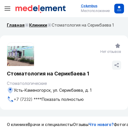
Columbus
Местоположение
Главная
Клиники
Стоматология на Серикбаева 1
Нет отзывов
Стоматология на Серикбаева 1
Стоматологические
Усть-Каменогорск, ул. Серикбаева, д. 1
+7 (7232) ****
Показать полностью
О клинике
Врачи и специалисты
Отзывы
Что нового?
Фотог