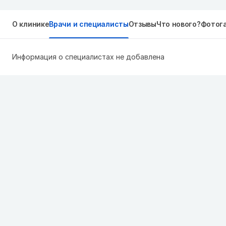
О клинике
Врачи и специалисты
Отзывы
Что нового?
Фотог
Информация о специалистах не добавлена