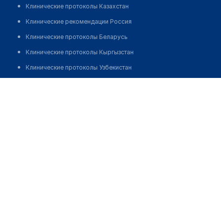
Клинические протоколы Казахстан
Клинические рекомендации Россия
Клинические протоколы Беларусь
Клинические протоколы Кыргызстан
Клинические протоколы Узбекистан
Клинические протоколы диагностики и лечения
Стоматологическая клиника "АС-СТОМ" на
Просвещения дом 72
Обзоры мировой медицинской периодики
Заболевания: обзорные статьи
Позвонить
Новости здравоохранения
Медикаменты
Лабораторные показатели
Медицинские термины
Мобильные приложения
клиникам
МИС для клиники