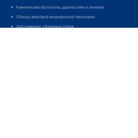
Клинические протоколы диагностики и лечения
Обзоры мировой медицинской периодики
Заболевания: обзорные статьи
Медицинский центр "DIVERA" на Сарайшык
Новости здравоохранения
Позвонить
Медикаменты
Лабораторные показатели
Медицинские термины
Мобильные приложения
клиникам
МИС для клиники
МИС для клиники в Казахстане
МИС для клиники в Узбекистане
МИС для клиники в Кыргызстане
МИС для стоматологии