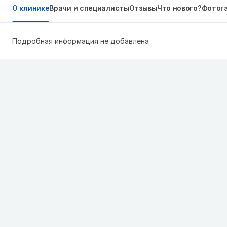
О клинике
Врачи и специалисты
Отзывы
Что нового?
Фотог
Подробная информация не добавлена