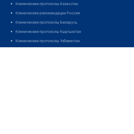
Клинические протоколы Казахстан
Клинические рекомендации Россия
Клинические протоколы Беларусь
Клинические протоколы Кыргызстан
Клинические протоколы Узбекистан
Клинические протоколы диагностики и лечения
Врачебная амбулатория, городская поликлиника №17
Обзоры мировой медицинской периодики
Позвонить
Заболевания: обзорные статьи
Новости здравоохранения
Медикаменты
Лабораторные показатели
Медицинские термины
Мобильные приложения
клиникам
МИС для клиники