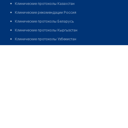
Клинические протоколы Казахстан
Клинические рекомендации Россия
Клинические протоколы Беларусь
Клинические протоколы Кыргызстан
Клинические протоколы Узбекистан
Клинические протоколы диагностики и лечения
Врачебная амбулатория с. Чапаево
Обзоры мировой медицинской периодики
Позвонить
Заболевания: обзорные статьи
Новости здравоохранения
Медикаменты
Лабораторные показатели
Медицинские термины
Мобильные приложения
клиникам
МИС для клиники