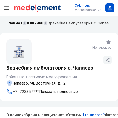
Columbus
Местоположение
Главная
Клиники
Врачебная амбулатория с. Чапаево
Нет отзывов
Врачебная амбулатория с. Чапаево
Районные
сельские мед.учреждения
Чапаево, ул. Восточная, д. 12
+7 (72335 ****
Показать полностью
О клинике
Врачи и специалисты
Отзывы
Что нового?
Фотог