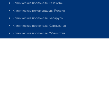
Клинические протоколы Казахстан
Клинические рекомендации Россия
Клинические протоколы Беларусь
Клинические протоколы Кыргызстан
Клинические протоколы Узбекистан
Клинические протоколы диагностики и лечения
Стоматологическая клиника "НОРМЕД"
Обзоры мировой медицинской периодики
Позвонить
Заболевания: обзорные статьи
Новости здравоохранения
Медикаменты
Лабораторные показатели
Медицинские термины
Мобильные приложения
клиникам
МИС для клиники