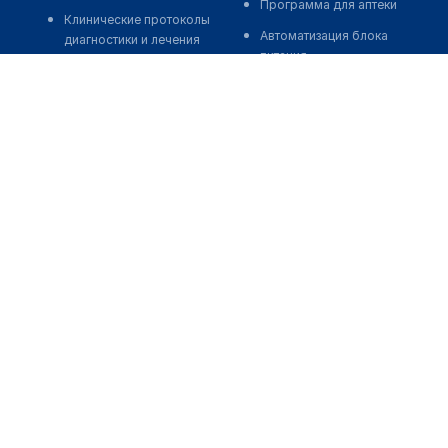
Программа для аптеки
Клинические протоколы
Автоматизация блока
диагностики и лечения
питания
Обзоры мировой
Реклама и продвижение
медицинской периодики
клиник
Заболевания: обзорные
Разработка сайта клиники
статьи
Разработка сайта клиники в
Новости здравоохранения
России
Медикаменты
Разработка сайта клиники в
Лабораторные показатели
Казахстане
Медицинские термины
Разработка сайта клиники в
Беларуси
Мобильные приложения
Разработка сайта клиники в
Кыргызстане
Разработка сайта клиники в
Узбекистане
о нас
medelement global