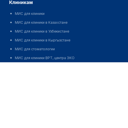
клиникам
МИС для клиники
МИС для клиники в Казахстане
МИС для клиники в Узбекистане
МИС для клиники в Кыргызстане
МИС для стоматологии
МИС для клиники ВРТ, центра ЭКО
Профессорская клиника НАО "Казахский национальный
МИС для стационара
медицинский университет имени С.Д. Асфендиярова"
Программа для аптеки
Позвонить
Автоматизация блока питания
Реклама и продвижение клиник
Разработка сайта клиники
Разработка сайта клиники в России
Разработка сайта клиники в Казахстане