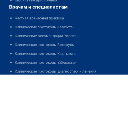
Мобильные приложения
врачам и специалистам
Частная врачебная практика
Клинические протоколы Казахстан
Клинические рекомендации Россия
Клинические протоколы Беларусь
Клинические протоколы Кыргызстан
Клинические протоколы Узбекистан
Клинические протоколы диагностики и лечения
​Медицинский центр "СЕМЬЯ" на Ибраимова
Обзоры мировой медицинской периодики
Заболевания: обзорные статьи
Позвонить
Новости здравоохранения
Медикаменты
Лабораторные показатели
Медицинские термины