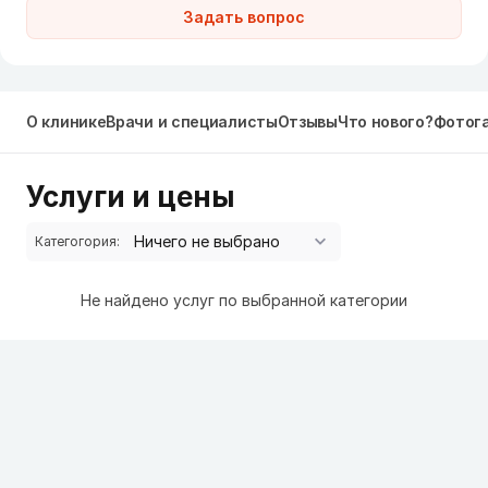
Задать вопрос
О клинике
Врачи и специалисты
Отзывы
Что нового?
Фотог
Услуги и цены
Категогория:
Не найдено услуг по выбранной категории