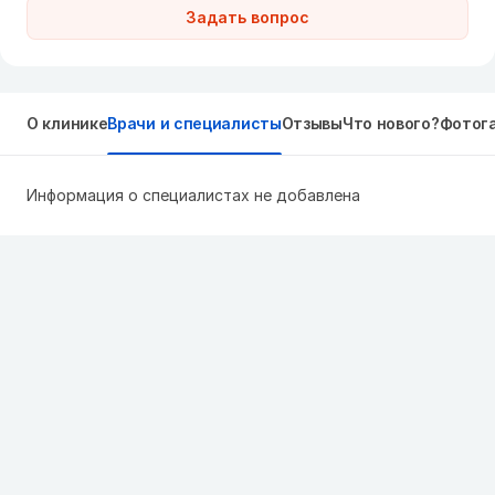
Задать вопрос
О клинике
Врачи и специалисты
Отзывы
Что нового?
Фотог
Информация о специалистах не добавлена