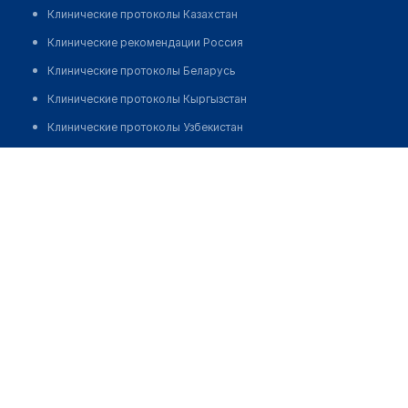
Клинические протоколы Казахстан
Клинические рекомендации Россия
Клинические протоколы Беларусь
Клинические протоколы Кыргызстан
Клинические протоколы Узбекистан
Клинические протоколы диагностики и лечения
​Медицинский центр "СЕМЬЯ" на Ибраимова
Обзоры мировой медицинской периодики
Позвонить
Заболевания: обзорные статьи
Новости здравоохранения
Медикаменты
Лабораторные показатели
Медицинские термины
Мобильные приложения
клиникам