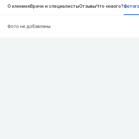
О клинике
Врачи и специалисты
Отзывы
Что нового?
Фотог
Фото не добавлены