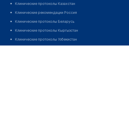
Клинические протоколы Казахстан
Клинические рекомендации Россия
Клинические протоколы Беларусь
Клинические протоколы Кыргызстан
Клинические протоколы Узбекистан
Клинические протоколы диагностики и лечения
Стоматология "COLIBRI DENTAL CLINIC"
Обзоры мировой медицинской периодики
Позвонить
Заболевания: обзорные статьи
Новости здравоохранения
Медикаменты
Лабораторные показатели
Медицинские термины
Мобильные приложения
клиникам
МИС для клиники