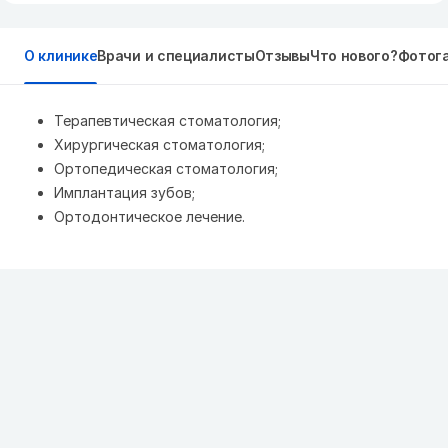
О клинике
Врачи и специалисты
Отзывы
Что нового?
Фотог
Терапевтическая стоматология;
Хирургическая стоматология;
Ортопедическая стоматология;
Имплантация зубов;
Ортодонтическое лечение.