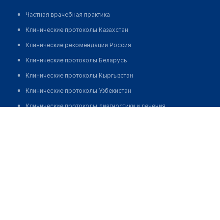
Частная врачебная практика
Клинические протоколы Казахстан
Клинические рекомендации Россия
Клинические протоколы Беларусь
Клинические протоколы Кыргызстан
Клинические протоколы Узбекистан
Клинические протоколы диагностики и лечения
Стоматологическая клиника "КРЕДЕ ЭКСПЕРТО" на
Обзоры мировой медицинской периодики
Открытом шоссе
Заболевания: обзорные статьи
Позвонить
Новости здравоохранения
Медикаменты
Лабораторные показатели
Медицинские термины
Мобильные приложения