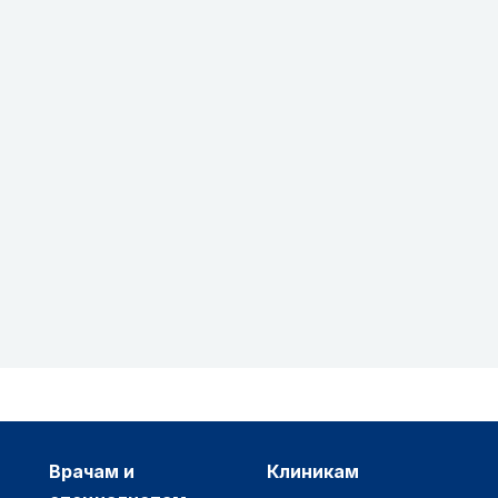
врачам и
клиникам