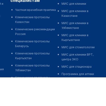
специалистам
й и
МИС для клиники
Частная врачебная практика
МИС для клиники в
к
Казахстане
Клинические протоколы
Казахстан
МИС для клиники в
Узбекистане
Клинические рекомендации
Россия
МИС для клиники в
Кыргызстане
Клинические протоколы
Беларусь
МИС для стоматологии
Клинические протоколы
МИС для клиники ВРТ,
Кыргызстан
центра ЭКО
Клинические протоколы
МИС для стационара
ния
Узбекистан
Программа для аптеки
Клинические протоколы
Автоматизация блока
диагностики и лечения
питания
Обзоры мировой
Реклама и продвижение
медицинской периодики
клиник
Заболевания: обзорные
Разработка сайта клиники