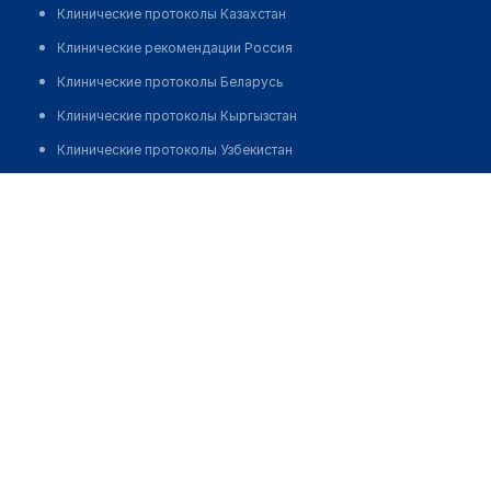
Клинические протоколы Казахстан
Клинические рекомендации Россия
Клинические протоколы Беларусь
Клинические протоколы Кыргызстан
Клинические протоколы Узбекистан
Клинические протоколы диагностики и лечения
Медицинский пункт с. Садовое
Обзоры мировой медицинской периодики
Позвонить
Заболевания: обзорные статьи
Новости здравоохранения
Медикаменты
Лабораторные показатели
Медицинские термины
Мобильные приложения
клиникам
МИС для клиники