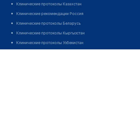
Клинические протоколы Казахстан
Клинические рекомендации Россия
Клинические протоколы Беларусь
Клинические протоколы Кыргызстан
Клинические протоколы Узбекистан
Клинические протоколы диагностики и лечения
Кабинет логопеда на ​Магистральной
Обзоры мировой медицинской периодики
Позвонить
Заболевания: обзорные статьи
Новости здравоохранения
Медикаменты
Лабораторные показатели
Медицинские термины
Мобильные приложения
клиникам
МИС для клиники