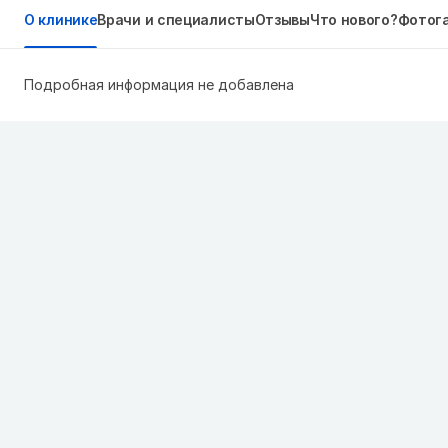
О клинике
Врачи и специалисты
Отзывы
Что нового?
Фотог
Подробная информация не добавлена