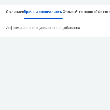
О клинике
Врачи и специалисты
Отзывы
Что нового?
Фотог
Информация о специалистах не добавлена