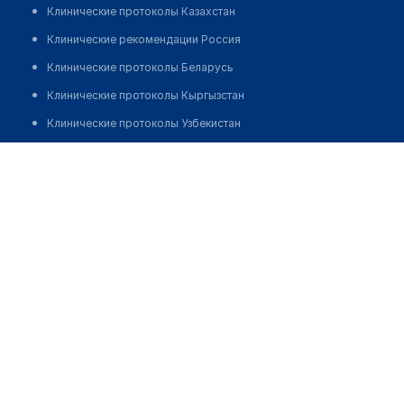
Клинические протоколы Казахстан
Клинические рекомендации Россия
Клинические протоколы Беларусь
Клинические протоколы Кыргызстан
Клинические протоколы Узбекистан
Клинические протоколы диагностики и лечения
Медицинский центр "МЕДЛАЙН" на Орденоносцев
Обзоры мировой медицинской периодики
Позвонить
Заболевания: обзорные статьи
Новости здравоохранения
Медикаменты
Лабораторные показатели
Медицинские термины
Мобильные приложения
клиникам
МИС для клиники