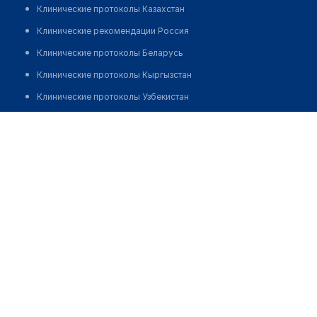
Клинические протоколы Казахстан
Клинические рекомендации Россия
Клинические протоколы Беларусь
Клинические протоколы Кыргызстан
Клинические протоколы Узбекистан
Клинические протоколы диагностики и лечения
Медицинский центр "МЕДЦЕНТР УЗИ"
Обзоры мировой медицинской периодики
Позвонить
Заболевания: обзорные статьи
Новости здравоохранения
Медикаменты
Лабораторные показатели
Медицинские термины
Мобильные приложения
клиникам
МИС для клиники