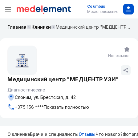
Columbus
Местоположение
Главная
Клиники
Медицинский центр "МЕДЦЕНТР УЗИ"
Нет отзывов
Медицинский центр "МЕДЦЕНТР УЗИ"
Диагностические
Слоним, ул. Брестская, д. 42
+375 156 ****
Показать полностью
О клинике
Врачи и специалисты
Отзывы
Что нового?
Фотог