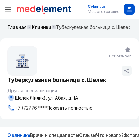
Columbus
Местоположение
Главная
Клиники
Туберкулезная больница с. Шелек
Нет отзывов
Туберкулезная больница с. Шелек
Другая специализация
Шелек (Чилик), ул. Абая, д. 1А
+7 (72776 ****
Показать полностью
О клинике
Врачи и специалисты
Отзывы
Что нового?
Фотог