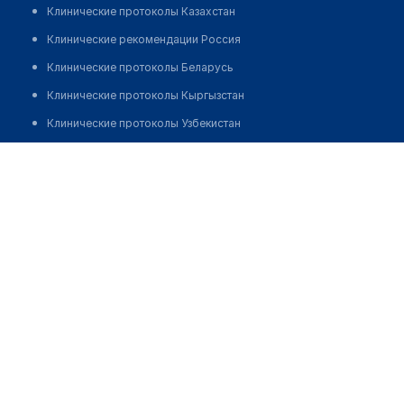
Клинические протоколы Казахстан
Клинические рекомендации Россия
Клинические протоколы Беларусь
Клинические протоколы Кыргызстан
Клинические протоколы Узбекистан
Клинические протоколы диагностики и лечения
Туберкулезная больница с. Шелек
Обзоры мировой медицинской периодики
Позвонить
Заболевания: обзорные статьи
Новости здравоохранения
Медикаменты
Лабораторные показатели
Медицинские термины
Мобильные приложения
клиникам
МИС для клиники