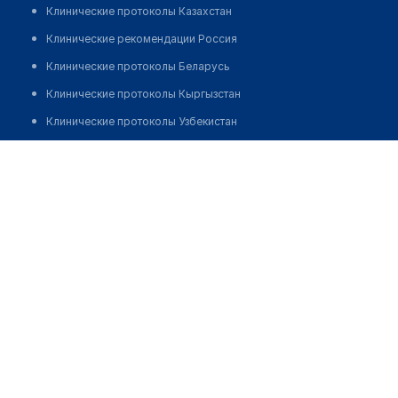
Клинические протоколы Казахстан
Клинические рекомендации Россия
Клинические протоколы Беларусь
Клинические протоколы Кыргызстан
Клинические протоколы Узбекистан
Клинические протоколы диагностики и лечения
Стоматология "ШУНГИТ"
Обзоры мировой медицинской периодики
Позвонить
Заболевания: обзорные статьи
Новости здравоохранения
Медикаменты
Лабораторные показатели
Медицинские термины
Мобильные приложения
клиникам
МИС для клиники