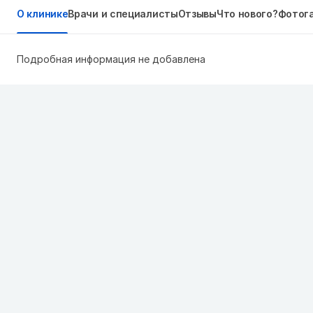
О клинике
Врачи и специалисты
Отзывы
Что нового?
Фотог
Подробная информация не добавлена