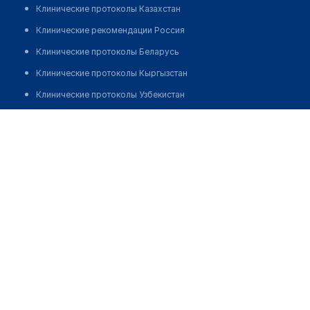
Клинические протоколы Казахстан
Клинические рекомендации Россия
Клинические протоколы Беларусь
Клинические протоколы Кыргызстан
Клинические протоколы Узбекистан
Клинические протоколы диагностики и лечения
Военный госпиталь
Обзоры мировой медицинской периодики
Позвонить
Заболевания: обзорные статьи
Новости здравоохранения
Медикаменты
Лабораторные показатели
Медицинские термины
Мобильные приложения
клиникам
МИС для клиники