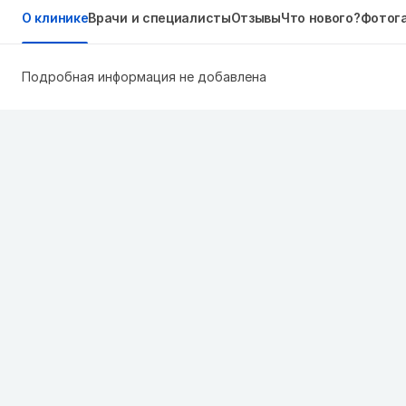
О клинике
Врачи и специалисты
Отзывы
Что нового?
Фотог
Подробная информация не добавлена