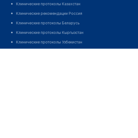
Клинические протоколы Казахстан
Клинические рекомендации Россия
Клинические протоколы Беларусь
Клинические протоколы Кыргызстан
Клинические протоколы Узбекистан
Клинические протоколы диагностики и лечения
Стоматологическая клиника "ЛЕВОБЕРЕЖНАЯ"
Обзоры мировой медицинской периодики
Позвонить
Заболевания: обзорные статьи
Новости здравоохранения
Медикаменты
Лабораторные показатели
Медицинские термины
Мобильные приложения
клиникам
МИС для клиники