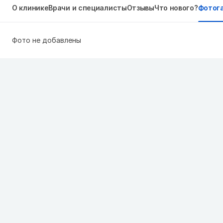
О клинике
Врачи и специалисты
Отзывы
Что нового?
Фотог
Фото не добавлены