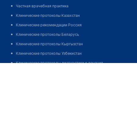
Частная врачебная практика
Клинические протоколы Казахстан
Клинические рекомендации Россия
Клинические протоколы Беларусь
Клинические протоколы Кыргызстан
Клинические протоколы Узбекистан
Клинические протоколы диагностики и лечения
Медицинский центр "ЗАНУР"
Обзоры мировой медицинской периодики
Позвонить
Заболевания: обзорные статьи
Новости здравоохранения
Медикаменты
Лабораторные показатели
Медицинские термины
Мобильные приложения
клиникам