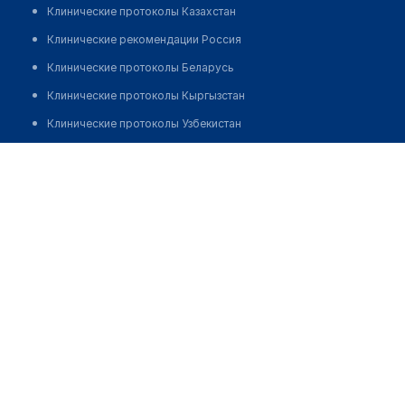
Клинические протоколы Казахстан
Клинические рекомендации Россия
Клинические протоколы Беларусь
Клинические протоколы Кыргызстан
Клинические протоколы Узбекистан
Клинические протоколы диагностики и лечения
Городская поликлиника №1
Обзоры мировой медицинской периодики
Позвонить
Заболевания: обзорные статьи
Новости здравоохранения
Медикаменты
Лабораторные показатели
Медицинские термины
Мобильные приложения
клиникам
МИС для клиники