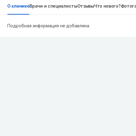
О клинике
Врачи и специалисты
Отзывы
Что нового?
Фотог
Подробная информация не добавлена