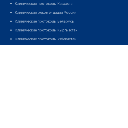
Клинические протоколы Казахстан
Клинические рекомендации Россия
Клинические протоколы Беларусь
Клинические протоколы Кыргызстан
Клинические протоколы Узбекистан
Клинические протоколы диагностики и лечения
Стоматологическая клиника "DENTALPARK"
Обзоры мировой медицинской периодики
Позвонить
Заболевания: обзорные статьи
Новости здравоохранения
Медикаменты
Лабораторные показатели
Медицинские термины
Мобильные приложения
клиникам
МИС для клиники