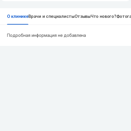
О клинике
Врачи и специалисты
Отзывы
Что нового?
Фотог
Подробная информация не добавлена