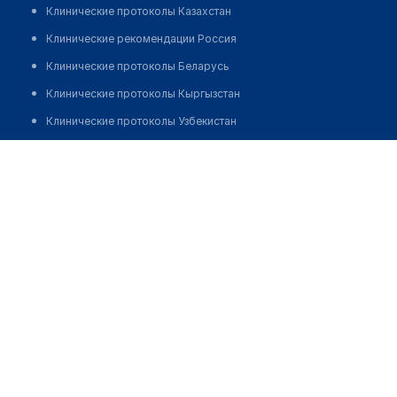
Клинические протоколы Казахстан
Клинические рекомендации Россия
Клинические протоколы Беларусь
Клинические протоколы Кыргызстан
Клинические протоколы Узбекистан
Клинические протоколы диагностики и лечения
Городская станция скорой неотложной медицинской
помощи
Обзоры мировой медицинской периодики
Заболевания: обзорные статьи
Позвонить
Новости здравоохранения
Медикаменты
Лабораторные показатели
Медицинские термины
Мобильные приложения
клиникам
МИС для клиники