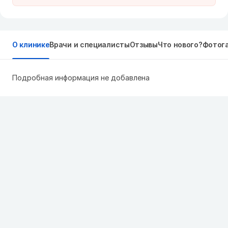
О клинике
Врачи и специалисты
Отзывы
Что нового?
Фотог
Подробная информация не добавлена