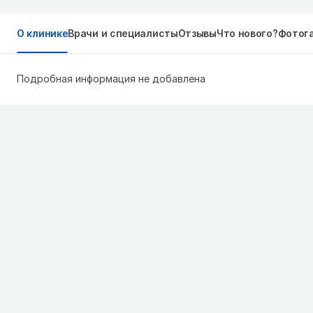
О клинике
Врачи и специалисты
Отзывы
Что нового?
Фотог
Подробная информация не добавлена