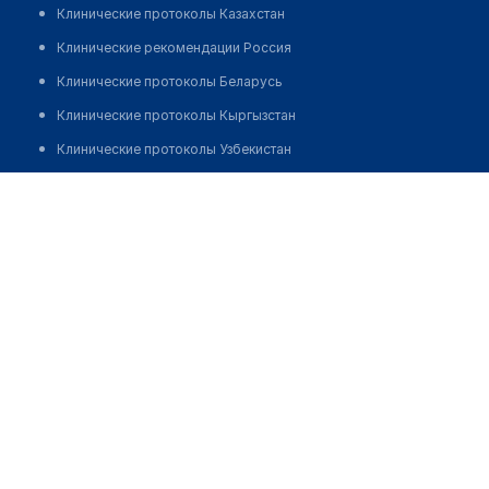
Клинические протоколы Казахстан
Клинические рекомендации Россия
Клинические протоколы Беларусь
Клинические протоколы Кыргызстан
Клинические протоколы Узбекистан
Клинические протоколы диагностики и лечения
Врачебная амбулатория "ЖИЛГОРОДОК" при городской
поликлинике №2
Обзоры мировой медицинской периодики
Заболевания: обзорные статьи
Позвонить
Новости здравоохранения
Медикаменты
Лабораторные показатели
Медицинские термины
Мобильные приложения
клиникам
МИС для клиники