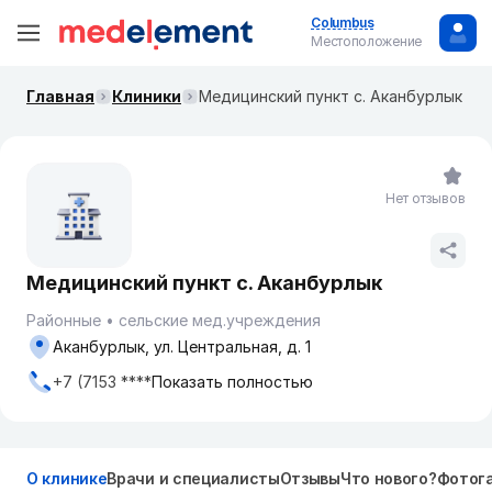
Columbus
Местоположение
Главная
Клиники
Медицинский пункт с. Аканбурлык
Нет отзывов
Медицинский пункт с. Аканбурлык
Районные
сельские мед.учреждения
Аканбурлык, ул. Центральная, д. 1
+7 (7153 ****
Показать полностью
О клинике
Врачи и специалисты
Отзывы
Что нового?
Фотог