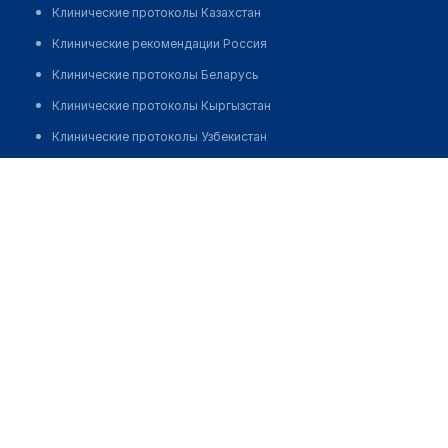
Клинические протоколы Казахстан
Клинические рекомендации Россия
Клинические протоколы Беларусь
Клинические протоколы Кыргызстан
Клинические протоколы Узбекистан
Клинические протоколы диагностики и лечения
Медицинский пункт с. Аканбурлык
Обзоры мировой медицинской периодики
Позвонить
Заболевания: обзорные статьи
Новости здравоохранения
Медикаменты
Лабораторные показатели
Медицинские термины
Мобильные приложения
клиникам
МИС для клиники