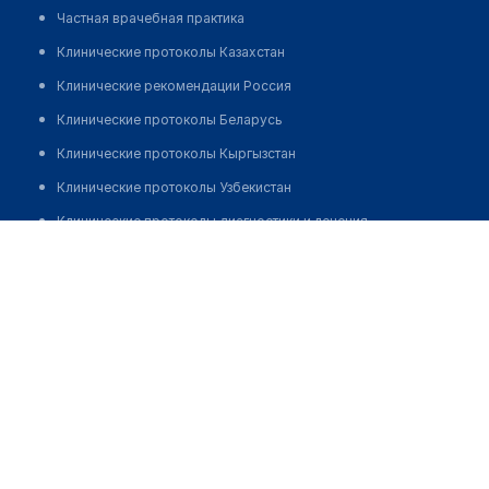
Частная врачебная практика
Клинические протоколы Казахстан
Клинические рекомендации Россия
Клинические протоколы Беларусь
Клинические протоколы Кыргызстан
Клинические протоколы Узбекистан
Клинические протоколы диагностики и лечения
Клиника народной медицины "ДВОРЕЦ ЗДОРОВЬЯ"
Обзоры мировой медицинской периодики
Позвонить
Заболевания: обзорные статьи
Новости здравоохранения
Медикаменты
Лабораторные показатели
Медицинские термины
Мобильные приложения
клиникам