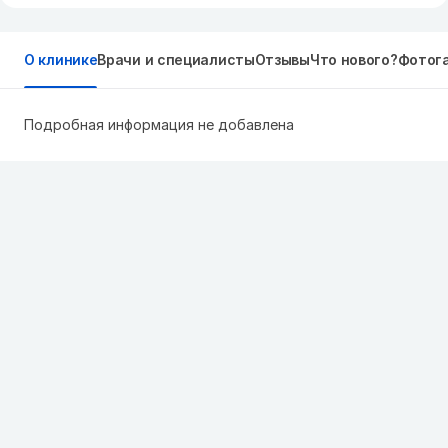
О клинике
Врачи и специалисты
Отзывы
Что нового?
Фотог
Подробная информация не добавлена