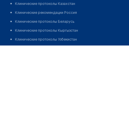
Клинические протоколы Казахстан
Клинические рекомендации Россия
Клинические протоколы Беларусь
Клинические протоколы Кыргызстан
Клинические протоколы Узбекистан
Клинические протоколы диагностики и лечения
Диагностический центр "3D-СКАН"
Обзоры мировой медицинской периодики
Позвонить
Заболевания: обзорные статьи
Новости здравоохранения
Медикаменты
Лабораторные показатели
Медицинские термины
Мобильные приложения
клиникам
МИС для клиники