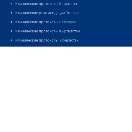
Клинические протоколы Казахстан
Клинические рекомендации Россия
Клинические протоколы Беларусь
Клинические протоколы Кыргызстан
Клинические протоколы Узбекистан
Клинические протоколы диагностики и лечения
Туберкулезная больница с. Кабанбай
Обзоры мировой медицинской периодики
Позвонить
Заболевания: обзорные статьи
Новости здравоохранения
Медикаменты
Лабораторные показатели
Медицинские термины
Мобильные приложения
клиникам
МИС для клиники