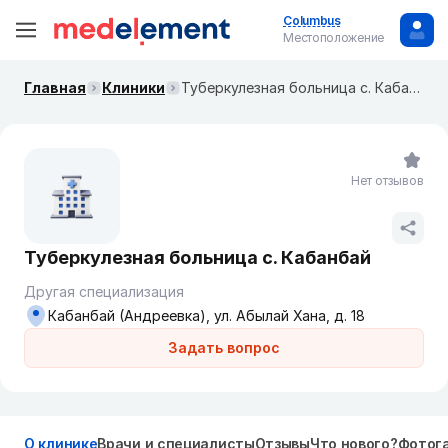
Columbus
Местоположение
Главная
Клиники
Туберкулезная больница с. Кабанбай
Нет отзывов
Туберкулезная больница с. Кабанбай
Другая специализация
Кабанбай (Андреевка), ул. Абылай Хана, д. 18
Задать вопрос
О клинике
Врачи и специалисты
Отзывы
Что нового?
Фотог