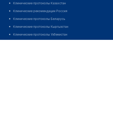
Клинические протоколы Казахстан
Клинические рекомендации Россия
Клинические протоколы Беларусь
Клинические протоколы Кыргызстан
Клинические протоколы Узбекистан
Клинические протоколы диагностики и лечения
Медицинский пункт с. Байтели
Обзоры мировой медицинской периодики
Позвонить
Заболевания: обзорные статьи
Новости здравоохранения
Медикаменты
Лабораторные показатели
Медицинские термины
Мобильные приложения
клиникам
МИС для клиники