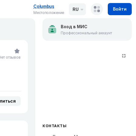
Columbus
Войти
RU
Местоположение
Вход в МИС
Профессиональный аккаунт
Нет отзывов
литься
КОНТАКТЫ