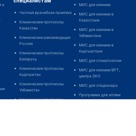
специалистам
й и
МИС для клиники
Частная врачебная практика
МИС для клиники в
к
Казахстане
Клинические протоколы
Казахстан
МИС для клиники в
Узбекистане
Клинические рекомендации
Россия
МИС для клиники в
Кыргызстане
Клинические протоколы
Беларусь
МИС для стоматологии
Клинические протоколы
МИС для клиники ВРТ,
Кыргызстан
центра ЭКО
Клинические протоколы
МИС для стационара
ния
Узбекистан
Программа для аптеки
Клинические протоколы
Автоматизация блока
диагностики и лечения
питания
Обзоры мировой
Реклама и продвижение
медицинской периодики
клиник
Заболевания: обзорные
Разработка сайта клиники