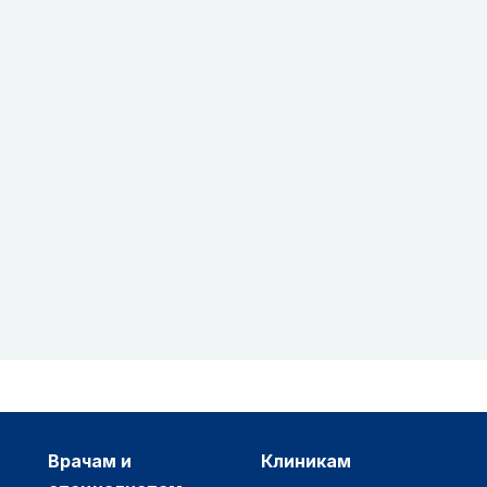
врачам и
клиникам