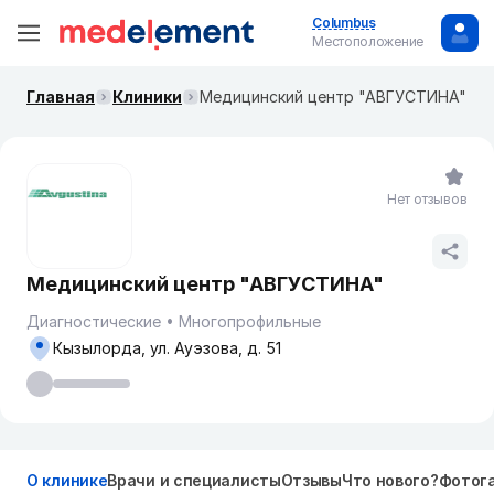
Columbus
Местоположение
Главная
Клиники
Медицинский центр "АВГУСТИНА"
Нет отзывов
Медицинский центр "АВГУСТИНА"
Диагностические
Многопрофильные
Кызылорда, ул. Ауэзова, д. 51
О клинике
Врачи и специалисты
Отзывы
Что нового?
Фотог