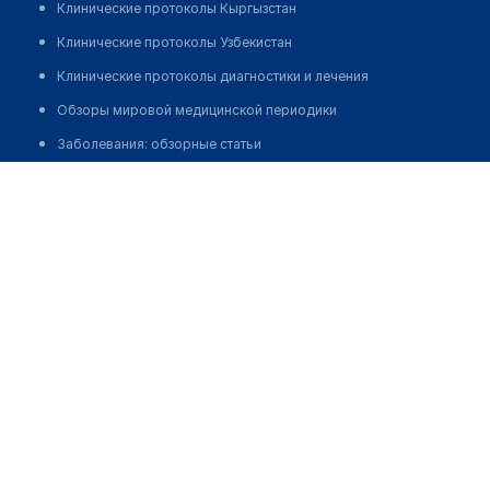
Клинические протоколы Кыргызстан
Клинические протоколы Узбекистан
Клинические протоколы диагностики и лечения
Обзоры мировой медицинской периодики
Заболевания: обзорные статьи
Медицинский центр "АВГУСТИНА"
Новости здравоохранения
Медикаменты
Лабораторные показатели
Медицинские термины
Мобильные приложения
клиникам
МИС для клиники
МИС для клиники в Казахстане
МИС для клиники в Узбекистане
МИС для клиники в Кыргызстане