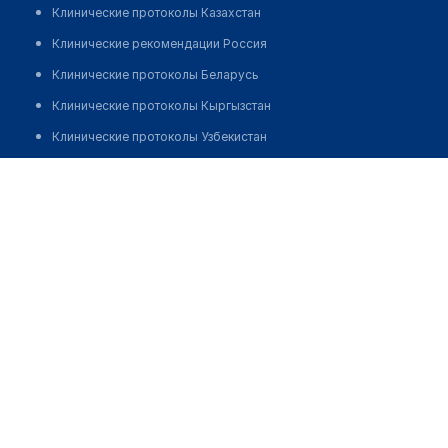
Клинические протоколы Казахстан
Клинические рекомендации Россия
Клинические протоколы Беларусь
Клинические протоколы Кыргызстан
Клинические протоколы Узбекистан
Клинические протоколы диагностики и лечения
Медицинский пункт с. Аксу
Обзоры мировой медицинской периодики
Позвонить
Заболевания: обзорные статьи
Новости здравоохранения
Медикаменты
Лабораторные показатели
Медицинские термины
Мобильные приложения
клиникам
МИС для клиники