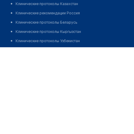
Клинические протоколы Казахстан
Клинические рекомендации Россия
Клинические протоколы Беларусь
Клинические протоколы Кыргызстан
Клинические протоколы Узбекистан
Клинические протоколы диагностики и лечения
Стоматология "МОНАСТЫРСКИЙ ЛЕКАРЬ"
Обзоры мировой медицинской периодики
Позвонить
Заболевания: обзорные статьи
Новости здравоохранения
Медикаменты
Лабораторные показатели
Медицинские термины
Мобильные приложения
клиникам
МИС для клиники