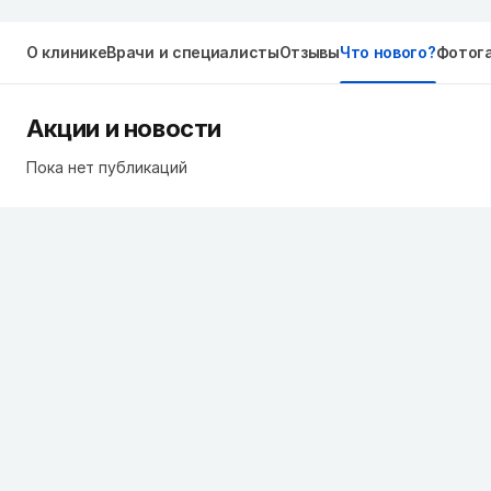
О клинике
Врачи и специалисты
Отзывы
Что нового?
Фотог
Акции и новости
Пока нет публикаций