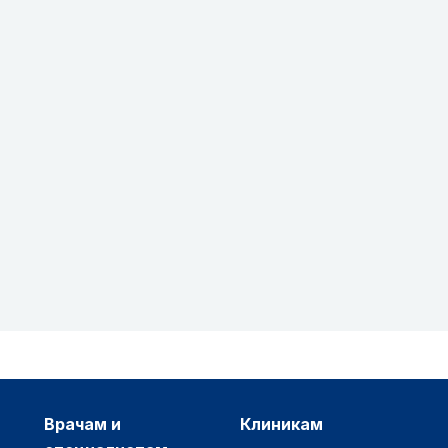
врачам и
клиникам