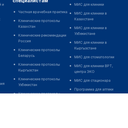
специалистам
й и
МИС для клиники
Частная врачебная практика
МИС для клиники в
к
Казахстане
Клинические протоколы
Казахстан
МИС для клиники в
Узбекистане
Клинические рекомендации
Россия
МИС для клиники в
Кыргызстане
Клинические протоколы
Беларусь
МИС для стоматологии
Клинические протоколы
МИС для клиники ВРТ,
Кыргызстан
центра ЭКО
Клинические протоколы
МИС для стационара
ния
Узбекистан
Программа для аптеки
Клинические протоколы
Автоматизация блока
диагностики и лечения
питания
Обзоры мировой
Реклама и продвижение
медицинской периодики
клиник
Заболевания: обзорные
Разработка сайта клиники