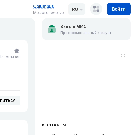
Columbus
Войти
RU
Местоположение
Вход в МИС
Профессиональный аккаунт
Нет отзывов
литься
КОНТАКТЫ