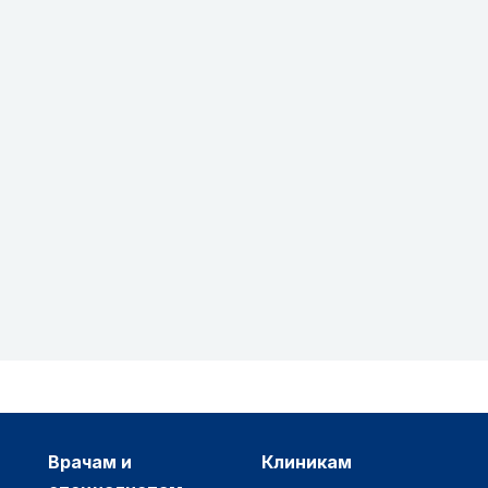
врачам и
клиникам