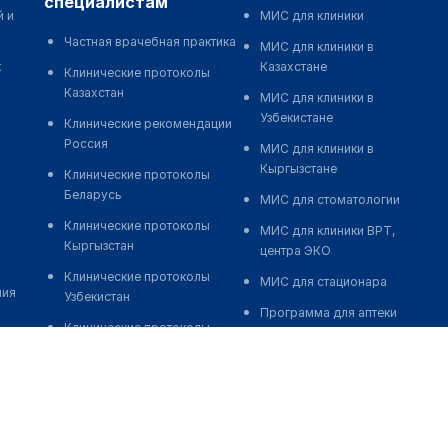
специалистам
й и
МИС для клиники
Частная врачебная практика
МИС для клиники в
к
Казахстане
Клинические протоколы
Казахстан
МИС для клиники в
Узбекистане
Клинические рекомендации
Россия
МИС для клиники в
Кыргызстане
Клинические протоколы
Беларусь
МИС для стоматологии
Клинические протоколы
МИС для клиники ВРТ,
Кыргызстан
центра ЭКО
Клинические протоколы
МИС для стационара
ния
Узбекистан
Программа для аптеки
Клинические протоколы
Автоматизация блока
диагностики и лечения
питания
Обзоры мировой
Реклама и продвижение
медицинской периодики
клиник
Заболевания: обзорные
Разработка сайта клиники