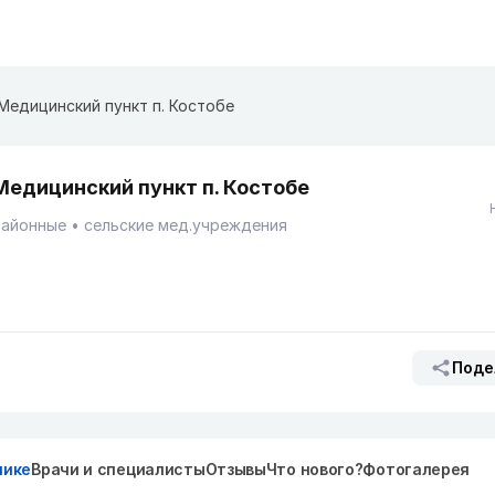
Медицинский пункт п. Костобе
Медицинский пункт п. Костобе
Районные
сельские мед.учреждения
Поде
нике
Врачи и специалисты
Отзывы
Что нового?
Фотогалерея