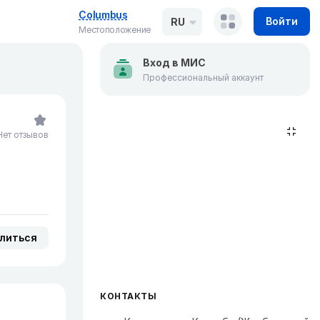
Columbus
Войти
RU
Местоположение
Вход в МИС
Профессиональный аккаунт
Нет отзывов
литься
КОНТАКТЫ