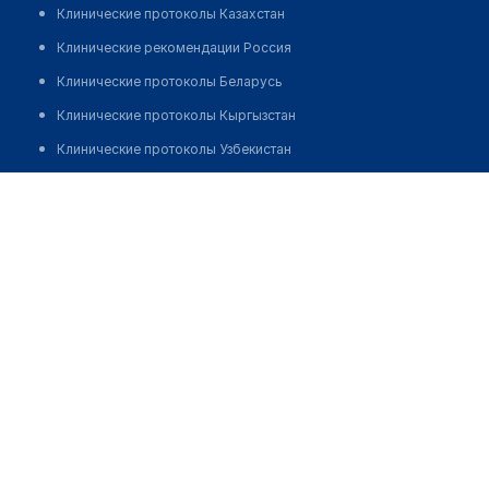
Клинические протоколы Казахстан
Клинические рекомендации Россия
Клинические протоколы Беларусь
Клинические протоколы Кыргызстан
Клинические протоколы Узбекистан
Клинические протоколы диагностики и лечения
Медицинский центр "МЕДИКЕР-АКСАЙ"
Обзоры мировой медицинской периодики
Позвонить
Заболевания: обзорные статьи
Новости здравоохранения
Медикаменты
Лабораторные показатели
Медицинские термины
Мобильные приложения
клиникам
МИС для клиники