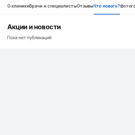
О клинике
Врачи и специалисты
Отзывы
Что нового?
Фотог
Акции и новости
Пока нет публикаций