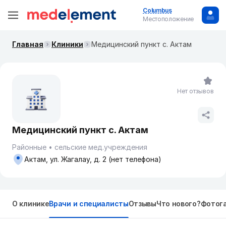
Columbus
Местоположение
Главная
Клиники
Медицинский пункт с. Актам
Нет отзывов
Медицинский пункт с. Актам
Районные
сельские мед.учреждения
Актам, ул. Жагалау, д. 2 (нет телефона)
О клинике
Врачи и специалисты
Отзывы
Что нового?
Фотог