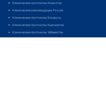
Клинические протоколы Казахстан
Клинические рекомендации Россия
Клинические протоколы Беларусь
Клинические протоколы Кыргызстан
Клинические протоколы Узбекистан
Клинические протоколы диагностики и лечения
Медицинский пункт с. Актам
Обзоры мировой медицинской периодики
Заболевания: обзорные статьи
Новости здравоохранения
Медикаменты
Лабораторные показатели
Медицинские термины
Мобильные приложения
клиникам
МИС для клиники