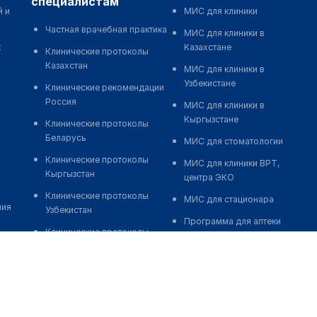
специалистам
й и
МИС для клиники
Частная врачебная практика
МИС для клиники в
к
Казахстане
Клинические протоколы
Казахстан
МИС для клиники в
Узбекистане
Клинические рекомендации
Россия
МИС для клиники в
Кыргызстане
Клинические протоколы
Беларусь
МИС для стоматологии
Клинические протоколы
МИС для клиники ВРТ,
Кыргызстан
центра ЭКО
Клинические протоколы
МИС для стационара
ния
Узбекистан
Программа для аптеки
Клинические протоколы
Автоматизация блока
диагностики и лечения
питания
Обзоры мировой
Реклама и продвижение
медицинской периодики
клиник
Заболевания: обзорные
Разработка сайта клиники