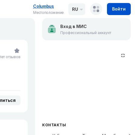
Columbus
Войти
RU
Местоположение
Вход в МИС
Профессиональный аккаунт
Нет отзывов
литься
КОНТАКТЫ