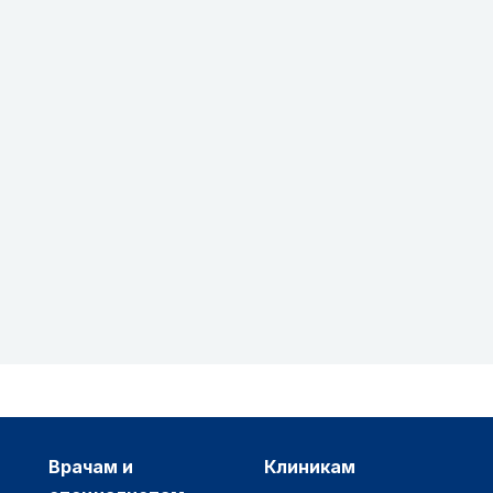
врачам и
клиникам