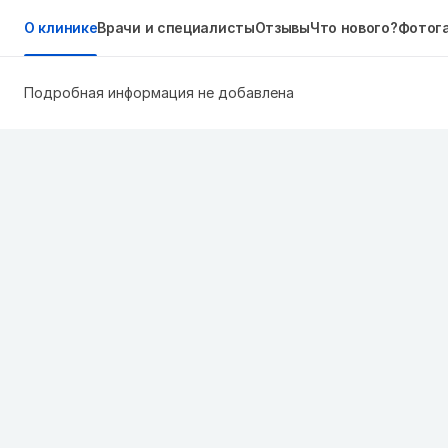
О клинике
Врачи и специалисты
Отзывы
Что нового?
Фотог
Подробная информация не добавлена