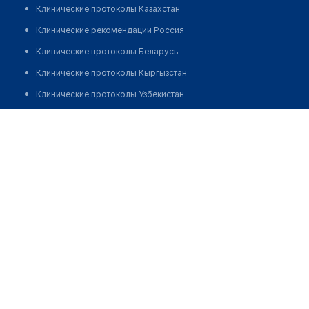
Клинические протоколы Казахстан
Клинические рекомендации Россия
Клинические протоколы Беларусь
Клинические протоколы Кыргызстан
Клинические протоколы Узбекистан
Клинические протоколы диагностики и лечения
Сельская амбулатория с. Сарыбастау
Обзоры мировой медицинской периодики
Позвонить
Заболевания: обзорные статьи
Новости здравоохранения
Медикаменты
Лабораторные показатели
Медицинские термины
Мобильные приложения
клиникам
МИС для клиники