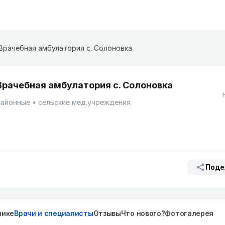
Врачебная амбулатория с. Солоновка
Врачебная амбулатория с. Солоновка
Районные
сельские мед.учреждения
Поде
нике
Врачи и специалисты
Отзывы
Что нового?
Фотогалерея