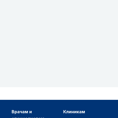
врачам и
клиникам