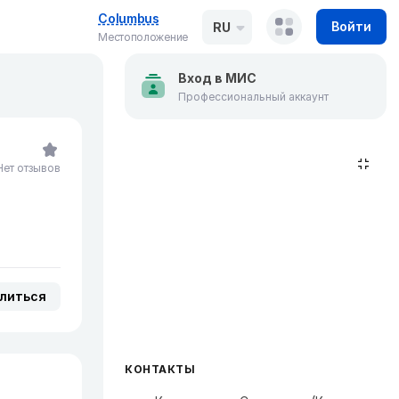
Columbus
Войти
RU
Местоположение
Вход в МИС
Профессиональный аккаунт
Нет отзывов
литься
КОНТАКТЫ