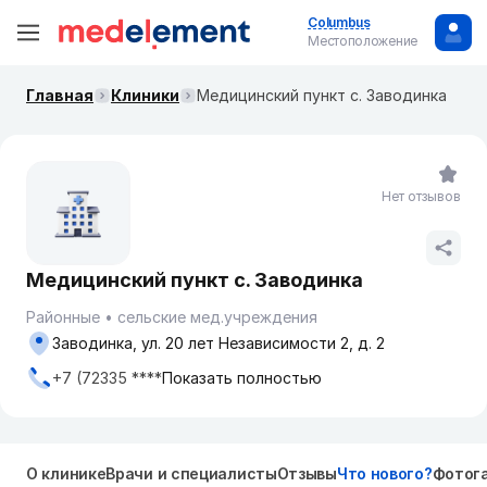
Columbus
Местоположение
Главная
Клиники
Медицинский пункт с. Заводинка
Нет отзывов
Медицинский пункт с. Заводинка
Районные
сельские мед.учреждения
Заводинка, ул. 20 лет Независимости 2, д. 2
+7 (72335 ****
Показать полностью
О клинике
Врачи и специалисты
Отзывы
Что нового?
Фотог