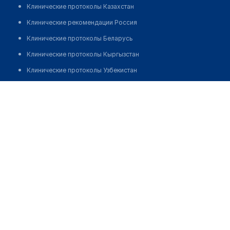
Клинические протоколы Казахстан
Клинические рекомендации Россия
Клинические протоколы Беларусь
Клинические протоколы Кыргызстан
Клинические протоколы Узбекистан
Клинические протоколы диагностики и лечения
Медицинский пункт с. Заводинка
Обзоры мировой медицинской периодики
Позвонить
Заболевания: обзорные статьи
Новости здравоохранения
Медикаменты
Лабораторные показатели
Медицинские термины
Мобильные приложения
клиникам
МИС для клиники