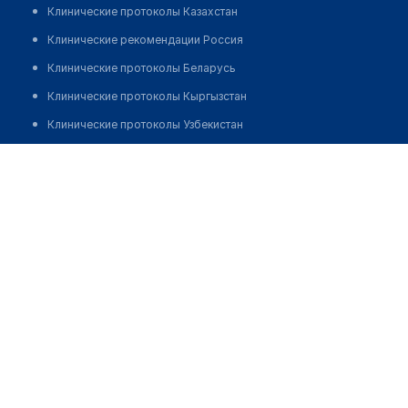
Клинические протоколы Казахстан
Клинические рекомендации Россия
Клинические протоколы Беларусь
Клинические протоколы Кыргызстан
Клинические протоколы Узбекистан
Клинические протоколы диагностики и лечения
Медицинский центр "КЛИНИКА СЕМЕЙНАЯ" на​ Большой
Серпуховской
Обзоры мировой медицинской периодики
Заболевания: обзорные статьи
Позвонить
Новости здравоохранения
Медикаменты
Лабораторные показатели
Медицинские термины
Мобильные приложения
клиникам
МИС для клиники