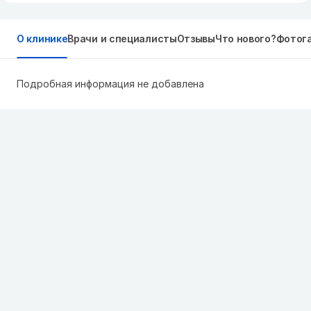
О клинике
Врачи и специалисты
Отзывы
Что нового?
Фотог
Подробная информация не добавлена