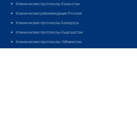
Клинические протоколы Казахстан
Клинические рекомендации Россия
Клинические протоколы Беларусь
Клинические протоколы Кыргызстан
Клинические протоколы Узбекистан
Клинические протоколы диагностики и лечения
Кабинет психолога. Гроисс Марина Анатольевна
Обзоры мировой медицинской периодики
Позвонить
Заболевания: обзорные статьи
Новости здравоохранения
Медикаменты
Лабораторные показатели
Медицинские термины
Мобильные приложения
клиникам
МИС для клиники