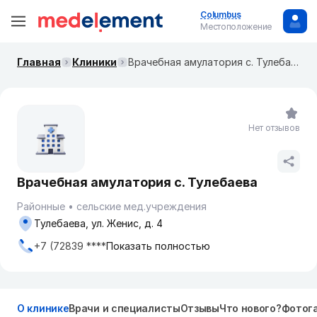
Columbus
Местоположение
Главная
Клиники
Врачебная амулатория с. Тулебаева
Нет отзывов
Врачебная амулатория с. Тулебаева
Районные
сельские мед.учреждения
Тулебаева, ул. Женис, д. 4
+7 (72839 ****
Показать полностью
О клинике
Врачи и специалисты
Отзывы
Что нового?
Фотог