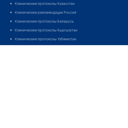
Клинические протоколы Казахстан
Клинические рекомендации Россия
Клинические протоколы Беларусь
Клинические протоколы Кыргызстан
Клинические протоколы Узбекистан
Клинические протоколы диагностики и лечения
Врачебная амулатория с. Тулебаева
Обзоры мировой медицинской периодики
Позвонить
Заболевания: обзорные статьи
Новости здравоохранения
Медикаменты
Лабораторные показатели
Медицинские термины
Мобильные приложения
клиникам
МИС для клиники