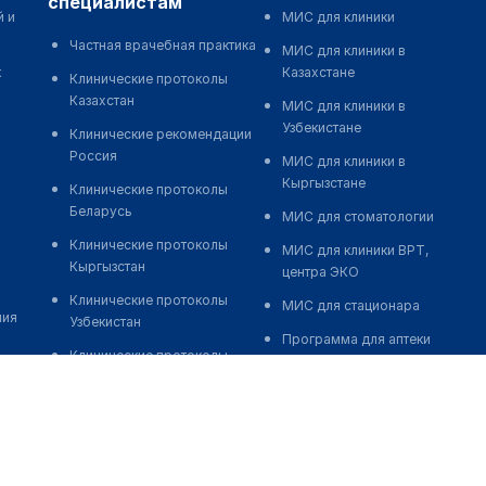
специалистам
й и
МИС для клиники
Частная врачебная практика
МИС для клиники в
к
Казахстане
Клинические протоколы
Казахстан
МИС для клиники в
Узбекистане
Клинические рекомендации
Россия
МИС для клиники в
Кыргызстане
Клинические протоколы
Беларусь
МИС для стоматологии
Клинические протоколы
МИС для клиники ВРТ,
Кыргызстан
центра ЭКО
Клинические протоколы
МИС для стационара
ния
Узбекистан
Программа для аптеки
Клинические протоколы
Автоматизация блока
диагностики и лечения
питания
Обзоры мировой
Реклама и продвижение
медицинской периодики
клиник
Заболевания: обзорные
Разработка сайта клиники