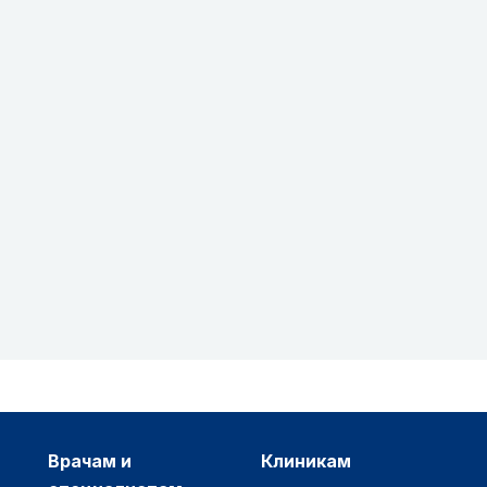
врачам и
клиникам