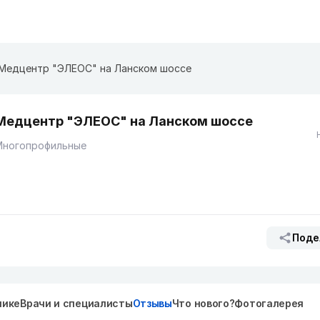
Медцентр "ЭЛЕОС" на Ланском шоссе
Медцентр "ЭЛЕОС" на Ланском шоссе
Многопрофильные
Поде
нике
Врачи и специалисты
Отзывы
Что нового?
Фотогалерея